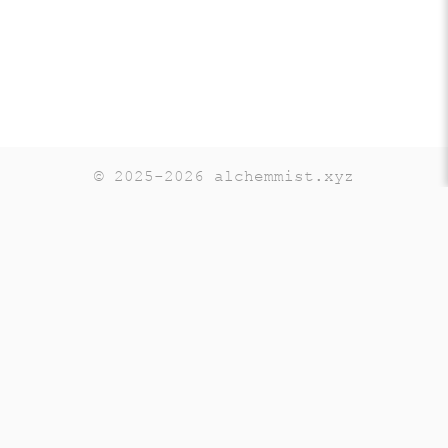
© 2025-2026 alchemmist.xyz
Teaching
Telegram
GitHub
LinkedIn
OpenSource