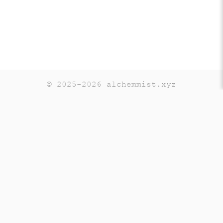
© 2025-2026 alchemmist.xyz
Teaching
Telegram
GitHub
LinkedIn
OpenSource