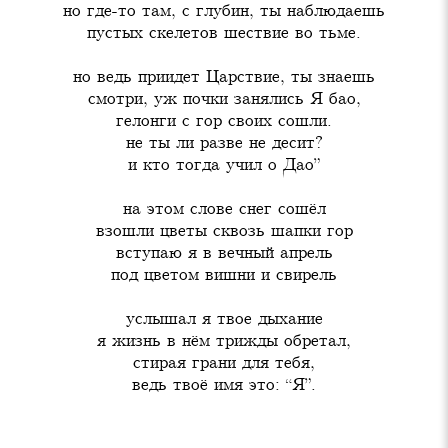
но где-то там, с глубин, ты наблюдаешь

пустых скелетов шествие во тьме.
но ведь приидет Царствие, ты знаешь

смотри, уж почки занялись Я бао,

гелонги с гор своих сошли.

не ты ли разве не десит?

и кто тогда учил о Дао”
на этом слове снег сошёл

взошли цветы сквозь шапки гор

вступаю я в вечный апрель

под цветом вишни и свирель
услышал я твое дыхание

я жизнь в нём трижды обретал,

стирая грани для тебя,

ведь твоё имя это: “Я”.