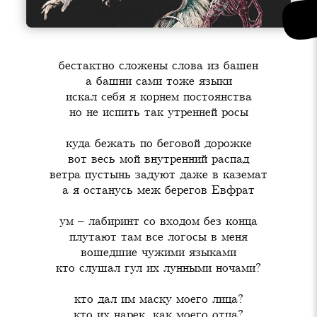
бестактно сложены слова из башен

а башни сами тоже языки

искал себя я корнем постоянства

но не испить так утренней росы
куда бежать по беговой дорожке

вот весь мой внутренний распад

ветра пустынь задуют даже в каземат

а я останусь меж берегов Евфрат
ум – лабиринт со входом без конца

плутают там все логосы в меня

вошедшие чужими языками

кто слушал гул их лунными ночами?
кто дал им маску моего лица?

кто их нарек, как моего отца?
