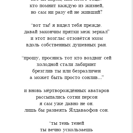
кто помнит каждую из жизней,

но сам ни разу ей не живший?
“вот ты! я видел тебя прежде.

давай закончим прятки меж зеркал”

и этот возглас отзовётся эхом

вдоль собственных душевных ран.
“прошу, проснись тот кто воздвиг сей

холодной стали лабиринт

брезглив ты или безразличен

а может быть просто сонлив…”
и вновь мёртворождённых аватаров

рассыпались сотни персон

я сам уже давно не он.

лишь бы развеять Ялдаваофов сон.
“ты тень теней

ты вечно ускользаешь
