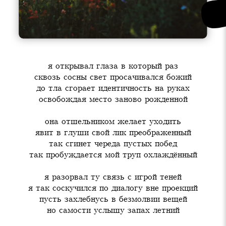
я открывал глаза в который раз

сквозь сосны свет просачивался божий

до тла сгорает идентичность на руках

освобождая место заново рожденной
она отшельником желает уходить

явит в глуши свой лик преображенный

так сгинет череда пустых побед

так пробуждается мой труп охлаждённый
я разорвал ту связь с игрой теней

я так соскучился по диалогу вне проекций

пусть захлебнусь в безмолвии вещей

но самости услышу запах летний