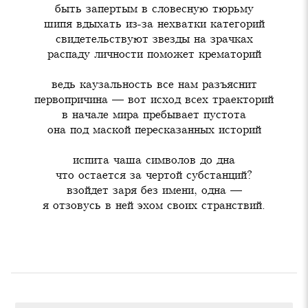
быть запертым в словесную тюрьму

шипя вдыхать из-за нехватки категорий

свидетельствуют звезды на зрачках

распаду личности поможет крематорий
ведь каузальность все нам разъяснит

первопричина — вот исход всех траекторий

в начале мира пребывает пустота

она под маской пересказанных историй
испита чаша символов до дна

что остается за чертой субстанций?

взойдет заря без имени, одна —

я отзовусь в ней эхом своих странствий.