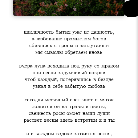
цикличность бытия уже не данность,

а любование промыслом богов

сбившись с тропы и заплутавши

мы смыслы обретаем вновь
вчера луна всходила под руку со мраком

они несли задумчивый покров

чтоб каждый, потерявшись в бездне

узнал в себе забытую любовь
сегодня месячный свет чист и мягок

ложится он на травы и цветы,

свежесть росы омоет наши души

рассвет весны здесь встретим я и ты
и в каждом вздохе затаится песня,
