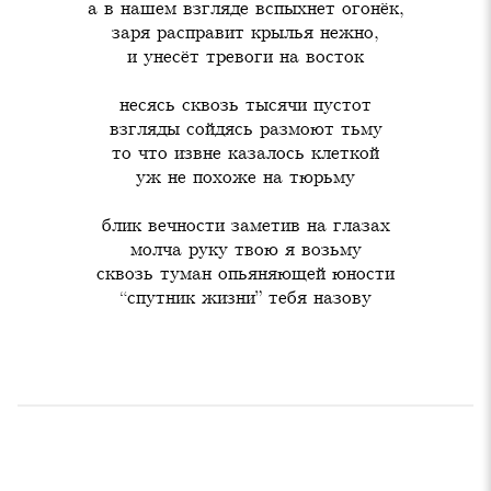
а в нашем взгляде вспыхнет огонёк,

заря расправит крылья нежно,

и унесёт тревоги на восток
несясь сквозь тысячи пустот

взгляды сойдясь размоют тьму

то что извне казалось клеткой

уж не похоже на тюрьму
блик вечности заметив на глазах

молча руку твою я возьму

сквозь туман опьяняющей юности

“спутник жизни” тебя назову