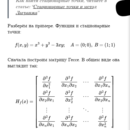
Как найти стационарные точки, читайте в
статье: “
Стационарные точки и метод
Лагранжа
”
Разберём на примере. Функция и стационарные
точки:
f
(
x
,
y
)
=
x
3
+
y
3
−
3
x
y
;
A
=
(
0
;
0
)
,
B
=
(
1
;
1
)
Сначала построим матрицу Гессе. В общем виде она
выглядит так:
H
f
(
x
)
=
[
∂
2
f
∂
x
1
2
∂
2
f
∂
x
1
∂
x
2
⋯
∂
2
f
∂
x
1
∂
x
n
∂
2
f
∂
x
2
∂
x
1
∂
2
f
∂
x
2
2
⋯
∂
2
f
∂
x
2
∂
x
n
⋮
⋮
⋱
⋮
∂
2
f
∂
x
n
∂
x
1
∂
2
f
∂
x
n
∂
x
2
⋯
∂
2
f
∂
x
n
2
]