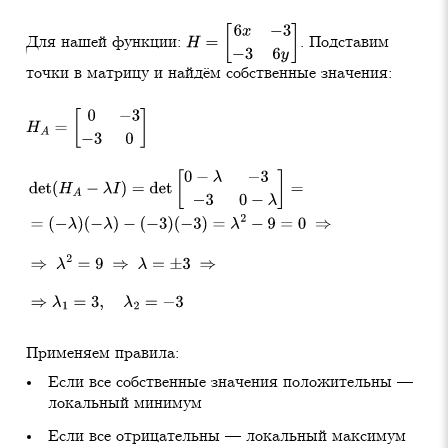
Для нашей функции:
. Подставим
H
=
[
6
x
−
3
−
3
6
y
]
точки в матрицу и найдём собственные значения:
H
A
=
[
0
−
3
−
3
0
]
H
B
=
[
6
−
3
−
3
6
]
det
(
H
A
−
λ
I
)
=
det
[
0
−
λ
−
3
−
3
0
−
λ
]
=
det
(
H
B
−
λ
I
)
=
det
[
6
−
λ
(
−
λ
)
(
−
λ
)
−
(
−
3
)
(
−
3
)
=
λ
2
−
9
=
0
⇒
=
(
6
−
λ
)
2
−
9
=
0
⇒
⇒
λ
2
=
9
⇒
λ
=
±
3
⇒
⇒
(
6
−
λ
)
2
=
9
⇒
6
−
λ
=
±
3
⇒
Применяем правила:
Если все собственные значения положительны —
локальный минимум
Если все отрицательны — локальный максимум