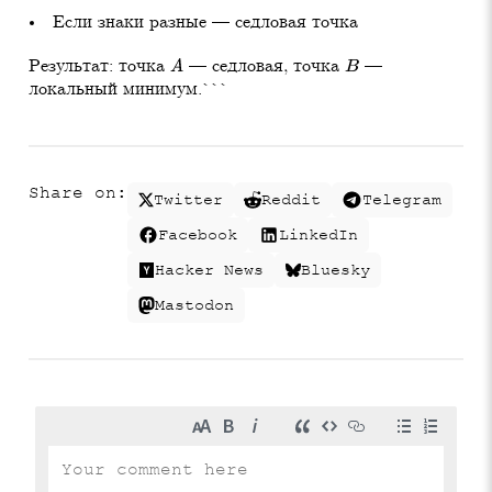
Если знаки разные — седловая точка
Результат: точка
— седловая, точка
—
A
B
локальный минимум.```
Share on:
Twitter
Reddit
Telegram
Facebook
LinkedIn
Hacker News
Bluesky
Mastodon