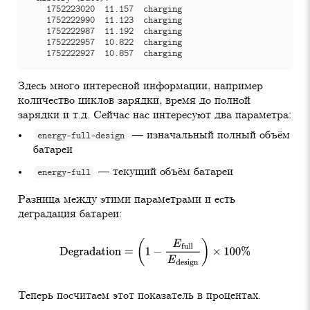
Здесь много интересной информации, например
количество циклов зарядки, время до полной
зарядки и т.д. Сейчас нас интересуют два параметра:
— изначальный полный объём
energy-full-design
батареи
— текущий объём батареи
energy-full
Разница между этими параметрами и есть
деградация батареи:
Degradation
=
(
1
−
E
full
E
design
)
×
100
%
Теперь посчитаем этот показатель в процентах.