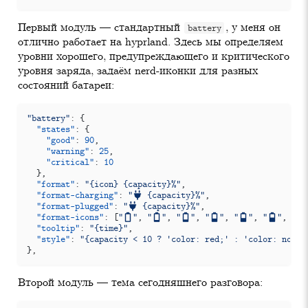
Первый модуль — стандартный
, у меня он
battery
отлично работает на hyprland. Здесь мы определяем
уровни хорошего, предупреждающего и критического
уровня заряда, задаём nerd-иконки для разных
состояний батареи:
"battery"
:
{
"states"
:
{
"good"
:
90
,
"warning"
:
25
,
"critical"
:
10
},
"format"
:
"{icon} {capacity}%"
,
"format-charging"
:
" {capacity}%"
,
"format-plugged"
:
" {capacity}%"
,
"format-icons"
:
[
"󰂎"
,
"󰁺"
,
"󰁻"
,
"󰁼"
,
"󰁽"
,
"󰁾"
,
"󰁿
"tooltip"
:
"{time}"
,
"style"
:
"{capacity < 10 ? 'color: red;' : 'color: norma
}
,
Второй модуль — тема сегодняшнего разговора: