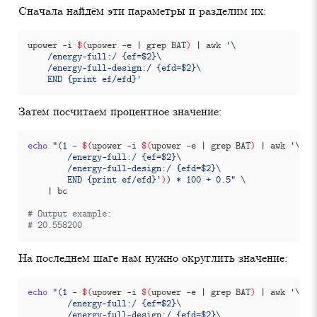
Сначала найдём эти параметры и разделим их:
upower -i 
$(
upower -e 
|
 grep BAT
)
|
 awk 
	END {print ef/efd}'
Затем посчитаем процентное значение:
echo
"(1 - 
$(
upower -i 
$(
upower -e 
|
 grep BAT
)
|
 awk 
        END {print ef/efd}'
)
) * 100 + 0.5"
|
# Output example:
# 20.558200
На последнем шаге нам нужно округлить значение:
echo
"(1 - 
$(
upower -i 
$(
upower -e 
|
 grep BAT
)
|
 awk 