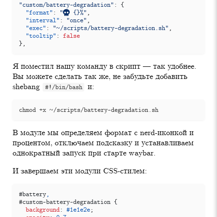
"custom/battery-degradation"
:
{
"format"
:
" {}%"
,
"interval"
:
"once"
,
"exec"
:
"~/scripts/battery-degradation.sh"
,
"tooltip"
:
false
}
,
Я поместил нашу команду в скрипт — так удобнее.
Вы можете сделать так же, не забудьте добавить
shebang
и:
#!/bin/bash
В модуле мы определяем формат с nerd-иконкой и
процентом, отключаем подсказку и устанавливаем
однократный запуск при старте waybar.
И завершаем эти модули CSS-стилем:
#
battery
,
#
custom-battery-degradation
{
background
:
#1e1e2e
;