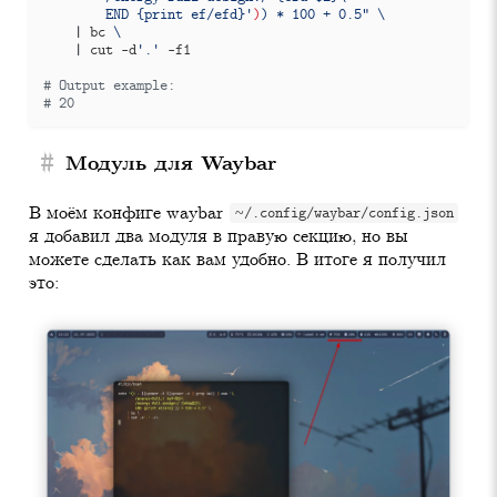
        END {print ef/efd}'
)
) * 100 + 0.5"
|
 bc 
|
 cut -d
'.'
# Output example:
# 20
#
Модуль для Waybar
В моём конфиге waybar
~/.config/waybar/config.json
я добавил два модуля в правую секцию, но вы
можете сделать как вам удобно. В итоге я получил
это: