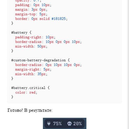
opacity
:
0.7
;
padding
:
0
px
10
px
;
margin
:
3
px
0
px
;
margin-top
:
5
px
;
border
:
0
px
solid
#181825
;
}
#
battery
{
padding-right
:
10
px
;
border-radius
:
10
px
0
px
0
px
10
px
;
min-width
:
50
px
;
}
#
custom-battery-degradation
{
border-radius
:
0
px
10
px
10
px
0
px
;
margin-right
:
5
px
;
min-width
:
35
px
;
}
#
battery
.
critical
{
color
:
red
;
}
Готово! В результате: