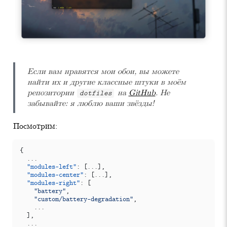
Если вам нравятся мои обои, вы можете
найти их и другие классные штуки в моём
репозитории
на
GitHub
. Не
dotfiles
забывайте: я люблю ваши звёзды!
Посмотрим:
{
...
"modules-left"
:
[
...
],
"modules-center"
:
[
...
],
"modules-right"
:
[
"battery"
,
"custom/battery-degradation"
,
...
],
...