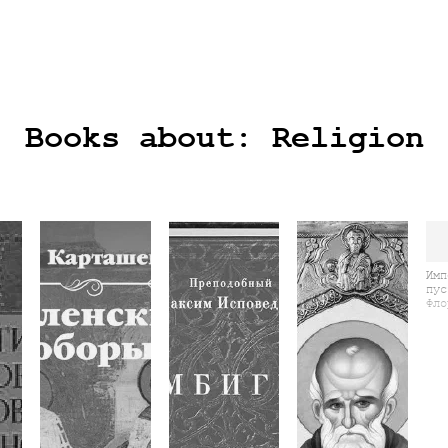
Books about: Religion
Имп
пус
Фло