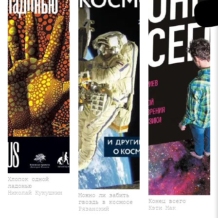
Хлопок одной
ладонью
Николай Кукушкин
Можно ли забить
Конец всего
гвоздь в космосе
Кэти Мак
Рязанский