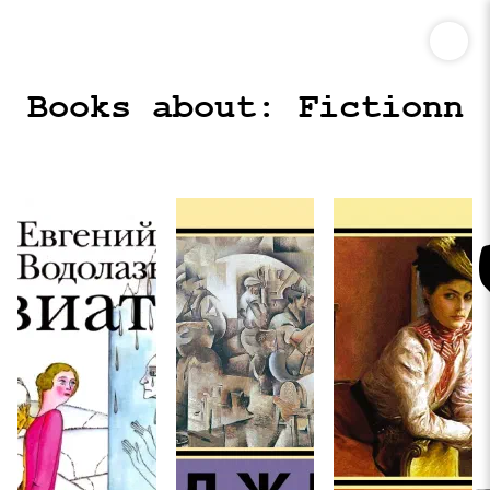
Books about: Fictionn