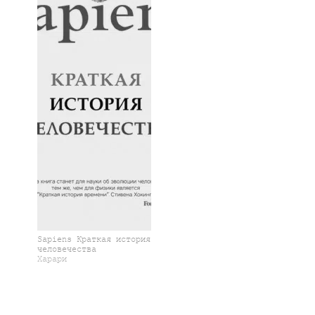
Sapiens Краткая история
человечества
Харари