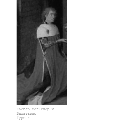
Каспар Мельхиор и
Бальтазар
Турнье