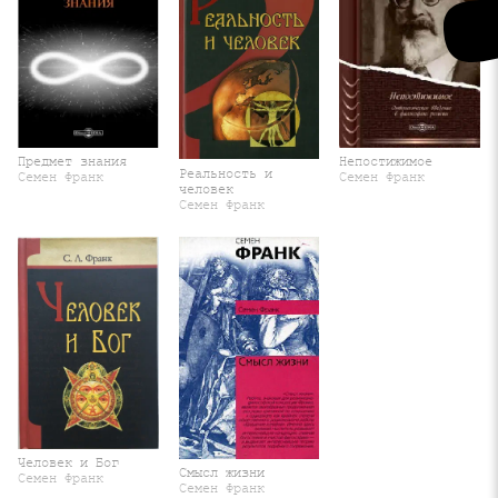
Предмет знания
Непостижимое
Реальность и
Семен Франк
Семен Франк
человек
Семен Франк
Человек и Бог
Смысл жизни
Семен Франк
Семен Франк