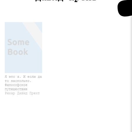
Я это я. И если да
то насколько.
Философское
путешествие
Рихар Давид Прехт