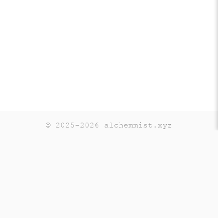
© 2025-2026 alchemmist.xyz
Teaching
Telegram
GitHub