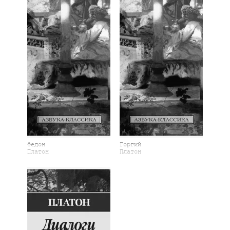
Федон
Горгий
Платон
Платон