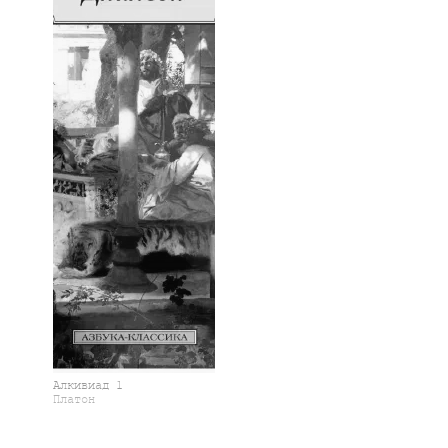
Алкивиад 1
Платон