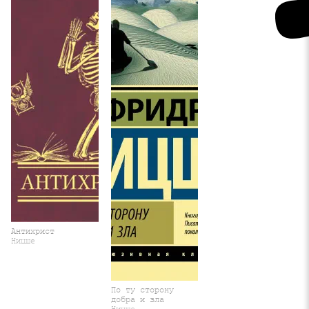
Антихрист
Ницше
По ту сторону
добра и зла
Ницше