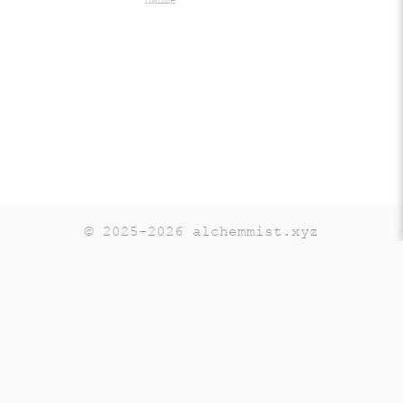
© 2025-2026 alchemmist.xyz
Teaching
Telegram
GitHub