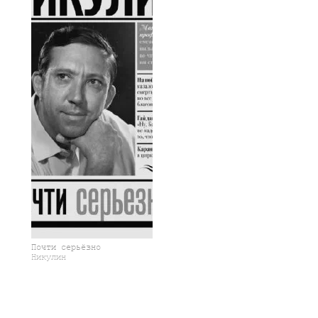
Почти серьёзно
Никулин