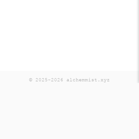
© 2025-2026 alchemmist.xyz
Teaching
Telegram
GitHub