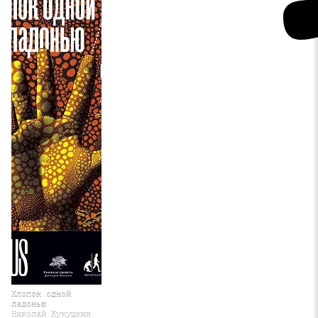
Хлопок одной
ладонью
Николай Кукушкин