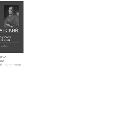
ном
ии
й Кузански