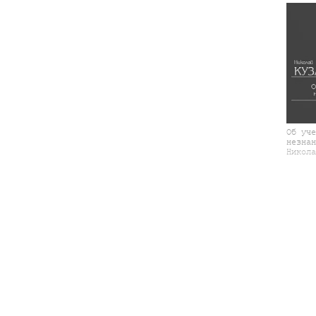
Об уче
незнан
Никола