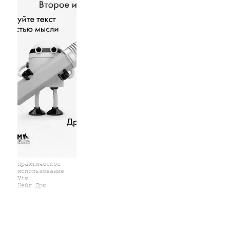
Практическое
использование
Vim
Нейл Дрю