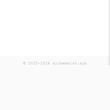
© 2025-2026 alchemmist.xyz
Teaching
Telegram
GitHub