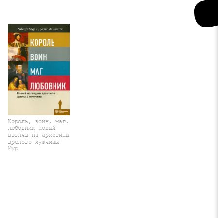
Король, воин, маг,
любовник новый
взгляд на архетипы
зрелого мужчины
Мур