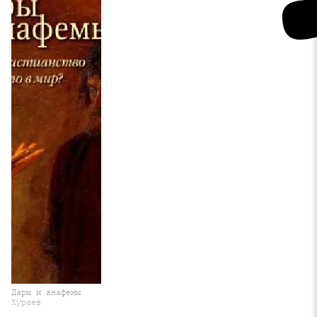
Дары и анафемы
Кураев