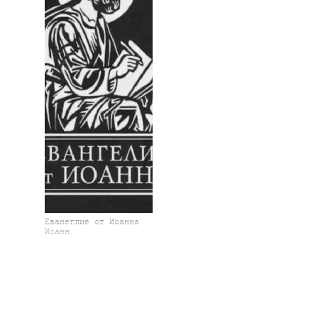
Еванеглие от Иоанна
Иоанн