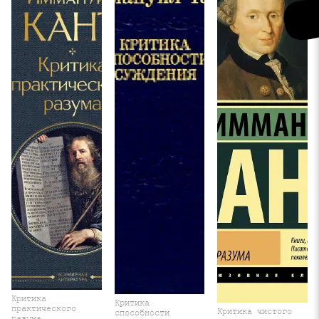
Критика
Критика
практического
Критика чистого
способности
разума