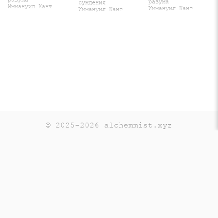
разума
суждения
Иммануил Кант
Иммануил Кант
Иммануил Кант
© 2025-2026 alchemmist.xyz
Teaching
Telegram
GitHub