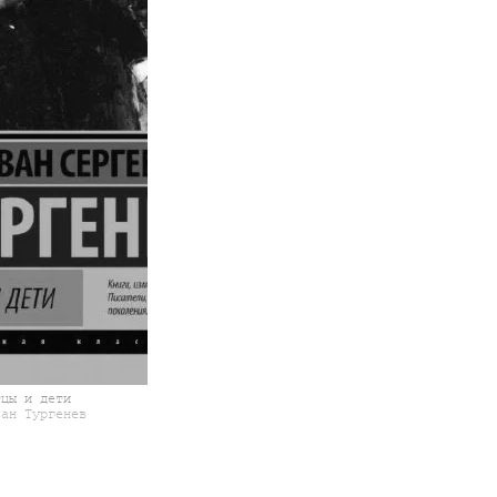
тцы и дети
ван Тургенев