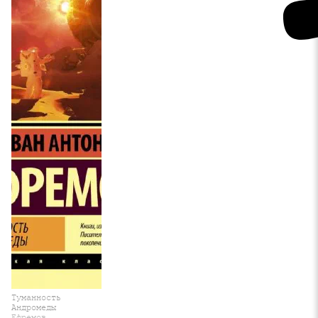
Туманность
Андромеды
Ефремов