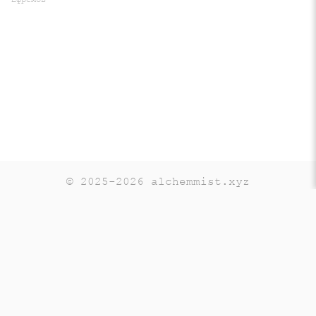
© 2025-2026 alchemmist.xyz
Teaching
Telegram
GitHub