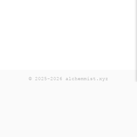
© 2025-2026 alchemmist.xyz
Teaching
Telegram
GitHub