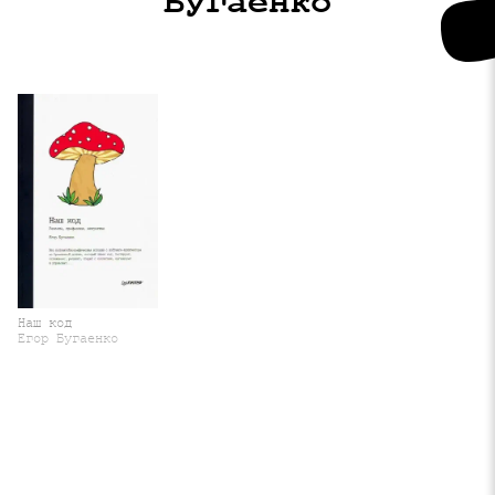
Бугаенко
Наш код
Егор Бугаенко