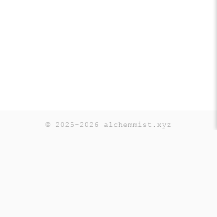
© 2025-2026 alchemmist.xyz
Teaching
Telegram
GitHub