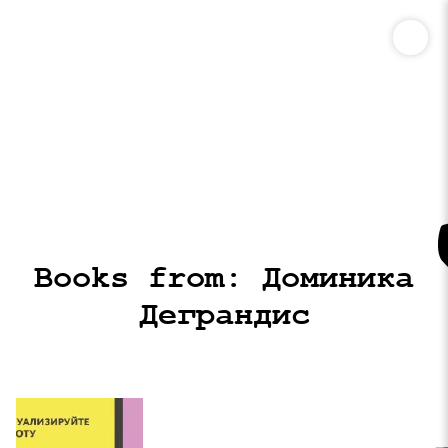
Books from: Доминика
Деграндис