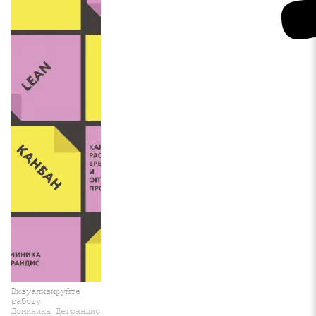
Визуализируйте
работу
Доминика Деграндис