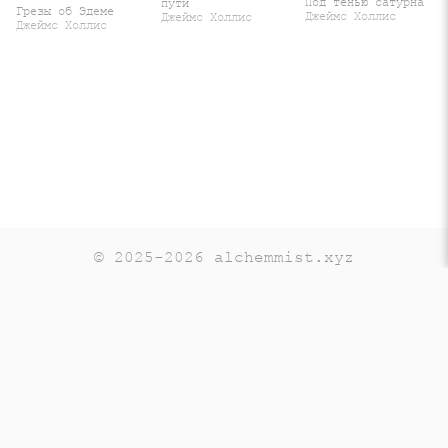
Под тенью сатурна
пути
Грезы об Эдеме
Джеймс Холлис
Джеймс Холлис
Джеймс Холлис
© 2025-2026 alchemmist.xyz
Teaching
Telegram
GitHub