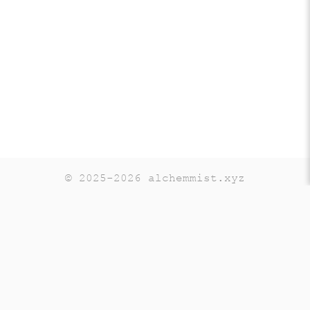
© 2025-2026 alchemmist.xyz
Teaching
Telegram
GitHub