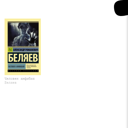
Человек амфибия
Беляев