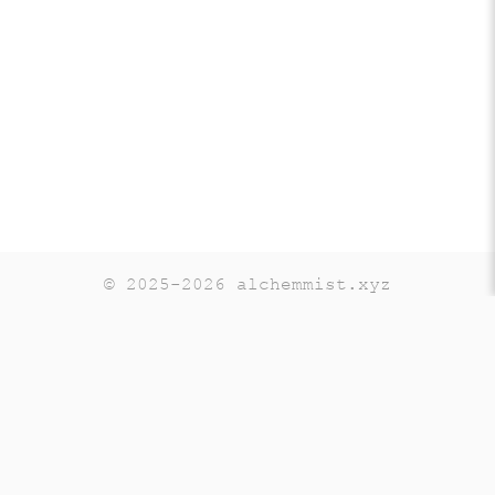
© 2025-2026 alchemmist.xyz
Teaching
Telegram
GitHub